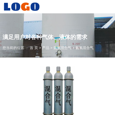
洛阳力华工业气体有限公司，为多家大型企业提供集中供气，欢迎
咨询！
满足用户对各种气体、液体的需求
您当前的位置 ： 首 页
>
产品
>
氮氢混合气
>
氮氢混合气
满足用户对各种气体、液体的需求
我公司期待与您长期合作
全国咨询电话：
0379-66939225