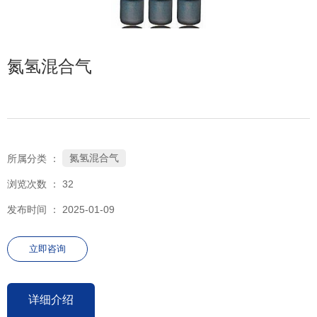
氮氢混合气
氮氢混合气
所属分类 ：
浏览次数 ：
32
发布时间 ： 2025-01-09
立即咨询
详细介绍