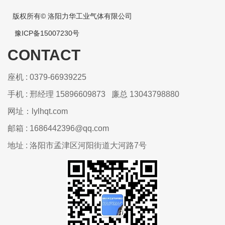
版权所有© 洛阳力华工业气体有限公司
豫ICP备15007230号
CONTACT
座机 : 0379-66939225
手机 : 邢经理 15896609873 廉总 13043798880
网址：lylhqt.com
邮箱 : 1686442396@qq.com
地址 : 洛阳市孟津区河阳街道大河路7号