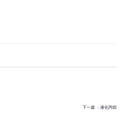
下一篇 ：
液化丙烷