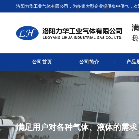
洛阳力华工业气体有限公司，为多家大型企业提供集中供气，欢
我
公司首页
公司简介
产品
丨
丨
满足用户对各种气体、液体的需求