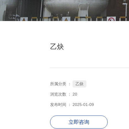
乙炔
乙炔
所属分类 ：
浏览次数 ：
20
发布时间 ： 2025-01-09
立即咨询