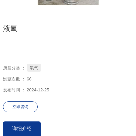
液氧
氧气
所属分类 ：
浏览次数 ：
66
发布时间 ： 2024-12-25
立即咨询
详细介绍