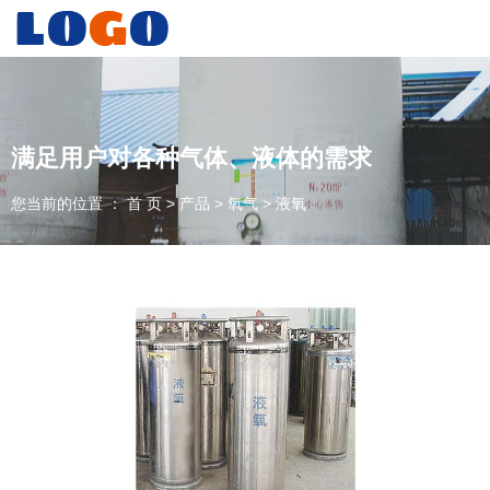
洛阳力华工业气体有限公司，为多家大型企业提供集中供气，欢迎
咨询！
满足用户对各种气体、液体的需求
您当前的位置 ： 首 页
>
产品
>
氧气
>
液氧
满足用户对各种气体、液体的需求
我公司期待与您长期合作
全国咨询电话：
0379-66939225