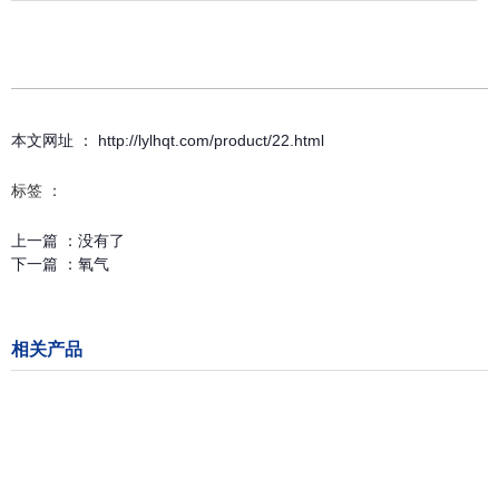
本文网址 ： http://lylhqt.com/product/22.html
标签 ：
上一篇 ：
没有了
下一篇 ：
氧气
相关产品