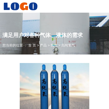
洛阳力华工业气体有限公司，为多家大型企业提供集中供气，欢迎
咨询！
满足用户对各种气体、液体的需求
您当前的位置 ： 首 页
>
产品
>
氧气
>
高纯氧气
满足用户对各种气体、液体的需求
我公司期待与您长期合作
全国咨询电话：
0379-66939225