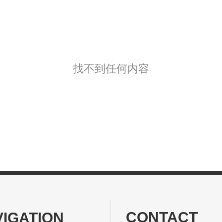
找不到任何内容
CONTACT
VIGATION